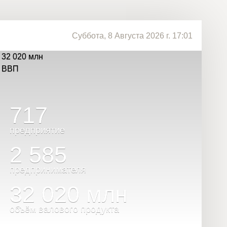
Суббота, 8 Августа 2026 г. 17:01
32 020
млн
ВВП
717
предприятие
2 585
предпринимателя
32 020
млн
объём валового продукта