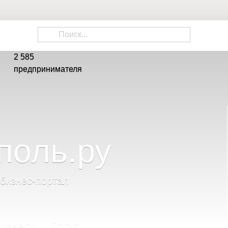
2 585
предпринимателя
поль
.
ру
 бизнес-портал
изнесу
Досуг