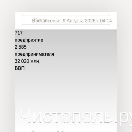
Воскресенье, 9 Августа 2026 г. 04:14
717
предприятие
2 585
предпринимателя
32 020
млн
ВВП
Чистополь
.
р