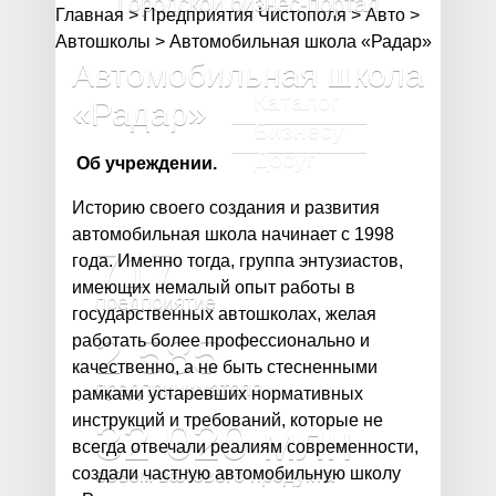
Городской бизнес-портал
Главная
>
Предприятия Чистополя
>
Авто
>
Автошколы
>
Автомобильная школа «Радар»
Автомобильная школа
Каталог
«Радар»
Бизнесу
Досуг
Об учреждении.
Историю своего создания и развития
автомобильная школа начинает с 1998
717
года. Именно тогда, группа энтузиастов,
имеющих немалый опыт работы в
предприятие
государственных автошколах, желая
2 585
работать более профессионально и
качественно, а не быть стесненными
предпринимателя
рамками устаревших нормативных
инструкций и требований, которые не
32 020
млн
всегда отвечали реалиям современности,
создали частную автомобильную школу
объём валового продукта