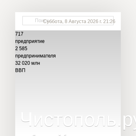
Суббота, 8 Августа 2026 г. 21:26
717
предприятие
2 585
предпринимателя
32 020
млн
ВВП
Чистополь
.
р