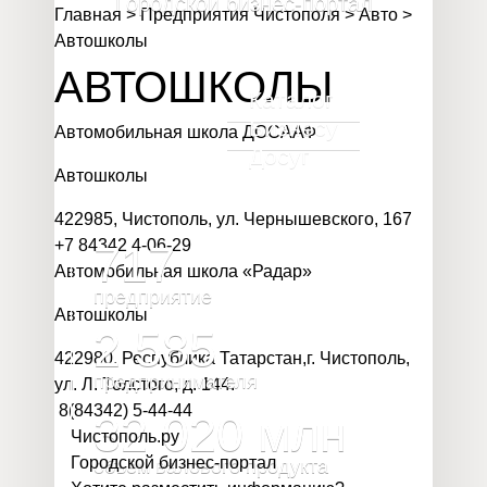
Городской бизнес-портал
Главная
>
Предприятия Чистополя
>
Авто
>
Автошколы
АВТОШКОЛЫ
Каталог
Бизнесу
Автомобильная школа ДОСААФ
Досуг
Автошколы
422985, Чистополь, ул. Чернышевского, 167
+7 84342 4-06-29
717
Автомобильная школа «Радар»
предприятие
Автошколы
2 585
422980, Республика Татарстан,г. Чистополь,
предпринимателя
ул. Л. Толстого, д. 144.
8(84342) 5-44-44
32 020
млн
Чистополь
.
ру
Городской бизнес-портал
объём валового продукта