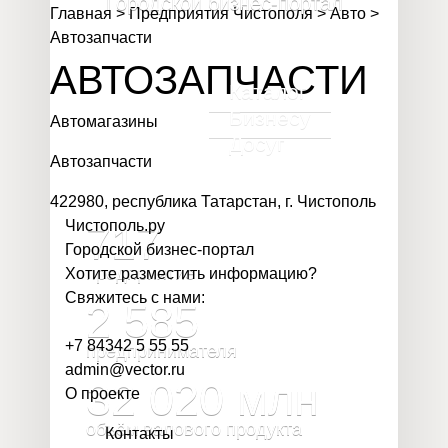
Городской бизнес-портал
Главная
>
Предприятия Чистополя
>
Авто
>
Автозапчасти
АВТОЗАПЧАСТИ
Каталог
Бизнесу
Автомагазины
Досуг
Автозапчасти
422980, республика Татарстан, г. Чистополь
Чистополь
.
ру
717
Городской бизнес-портал
предприятие
Хотите разместить информацию?
Свяжитесь с нами:
2 585
+7 84342 5 55 55
предпринимателя
admin@vector.ru
32 020
млн
О проекте
объём валового продукта
Контакты