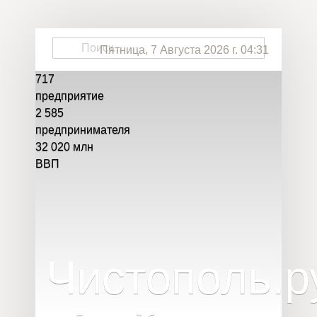
Пятница, 7 Августа 2026 г. 04:31
717
предприятие
2 585
предпринимателя
32 020
млн
ВВП
Чистополь
.
р