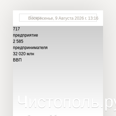
Воскресенье, 9 Августа 2026 г. 13:16
717
предприятие
2 585
предпринимателя
32 020
млн
ВВП
Чистополь
.
р