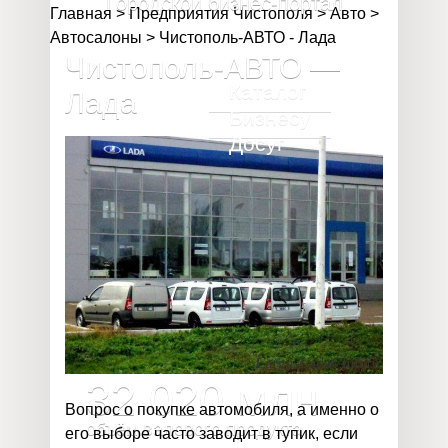
Городской бизнес-портал
Главная
>
Предприятия Чистополя
>
Авто
>
Автосалоны
>
Чистополь-АВТО - Лада
Чистополь-АВТО —
Каталог
Лада
Бизнесу
Досуг
717
предприятие
2 585
предпринимателя
32 020
млн
Вопрос о покупке автомобиля, а именно о
объём валового продукта
его выборе часто заводит в тупик, если