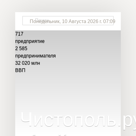
Понедельник, 10 Августа 2026 г. 07:09
717
предприятие
2 585
предпринимателя
32 020
млн
ВВП
Чистополь
.
р