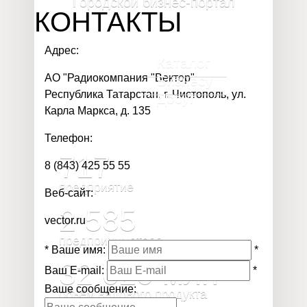
Городской бизнес-портал
КОНТАКТЫ
Адрес:
Каталог
АО "Радиокомпания "Вектор"
Бизнесу
Республика Татарстан, г. Чистополь, ул.
Досуг
Карла Маркса, д. 135
Телефон:
717
8 (843) 425 55 55
предприятие
Веб-сайт:
2 585
vector.ru
предпринимателя
*
Ваше имя:
*
32 020
млн
Ваш E-mail:
*
Ваше сообщение:
объём валового продукта