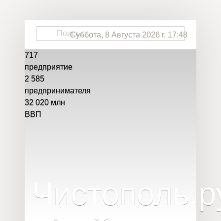
Суббота, 8 Августа 2026 г. 17:48
717
предприятие
2 585
предпринимателя
32 020
млн
ВВП
Чистополь
.
р