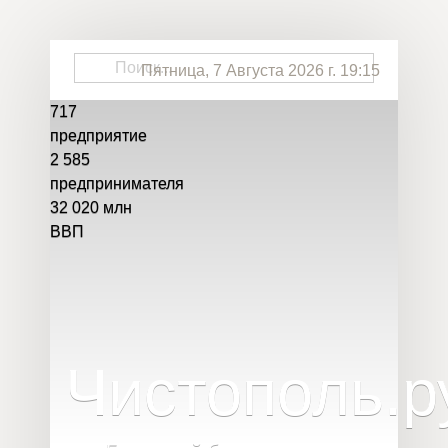
Пятница, 7 Августа 2026 г. 19:15
717
предприятие
2 585
предпринимателя
32 020
млн
ВВП
Чистополь
.
р