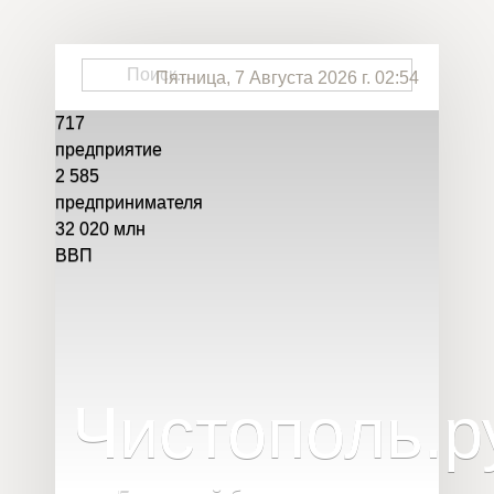
Пятница, 7 Августа 2026 г. 02:54
717
предприятие
2 585
предпринимателя
32 020
млн
ВВП
Чистополь
.
р