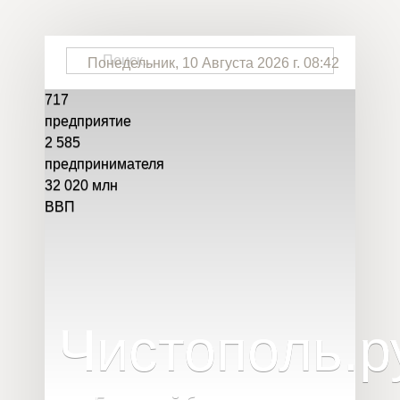
Понедельник, 10 Августа 2026 г. 08:42
717
предприятие
2 585
предпринимателя
32 020
млн
ВВП
Чистополь
.
р