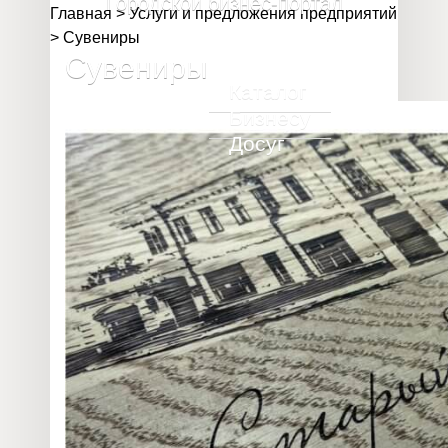
Городской бизнес-портал
Главная
>
Услуги и предложения предприятий
>
Сувениры
Сувениры
Каталог
Бизнесу
Досуг
717
предприятие
2 585
предпринимателя
32 020
млн
объём валового продукта