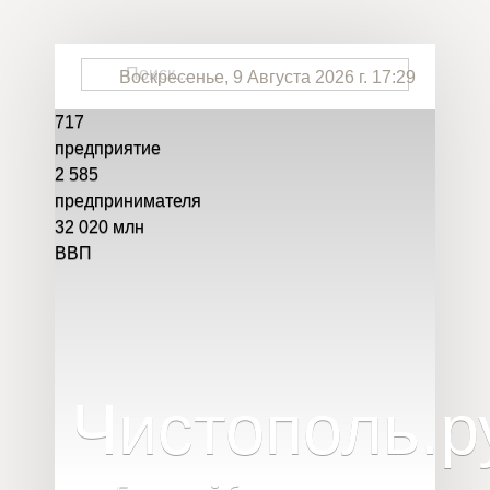
Воскресенье, 9 Августа 2026 г. 17:29
717
предприятие
2 585
предпринимателя
32 020
млн
ВВП
Чистополь
.
р