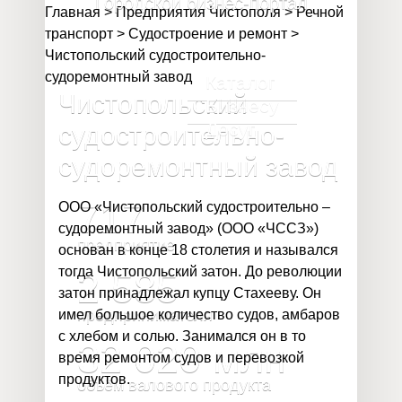
Городской бизнес-портал
Главная
>
Предприятия Чистополя
>
Речной
транспорт
>
Судостроение и ремонт
>
Чистопольский судостроительно-
судоремонтный завод
Каталог
Чистопольский
Бизнесу
Досуг
судостроительно-
судоремонтный завод
717
ООО «Чистопольский судостроительно –
судоремонтный завод» (ООО «ЧССЗ»)
предприятие
основан в конце 18 столетия и назывался
тогда Чистопольский затон. До революции
2 585
затон принадлежал купцу Стахееву. Он
предпринимателя
имел большое количество судов, амбаров
с хлебом и солью. Занимался он в то
32 020
млн
время ремонтом судов и перевозкой
продуктов.
объём валового продукта