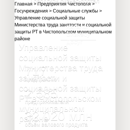
Городской бизнес-портал
Главная
>
Предприятия Чистополя
>
Госучреждения
>
Социальные службы
>
Управление социальной защиты
Министерства труда занятости и социальной
Каталог
защиты РТ в Чистопольском муниципальном
Бизнесу
районе
Досуг
Управление
социальной защиты
Министерства труда
717
занятости и
предприятие
социальной защиты
2 585
РТ в Чистопольском
предпринимателя
муниципальном
32 020
млн
районе
объём валового продукта