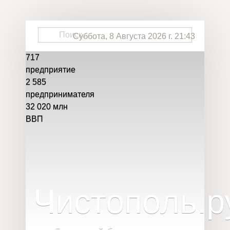
Суббота, 8 Августа 2026 г. 21:43
717
предприятие
2 585
предпринимателя
32 020
млн
ВВП
Чистополь
.
р