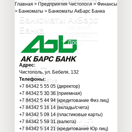
Городской бизнес-портал
Главная
>
Предприятия Чистополя
>
Финансы
>
Банкоматы
>
Банкоматы АкБарс Банка
Банкоматы АкБарс
Каталог
Банка
Бизнесу
Досуг
Адрес:
717
Чистополь, ул. Бебеля, 132
Телефоны:
предприятие
+7 84342 5 55 05 (директор)
2 585
+7 84342 5 30 36 (приемная)
+7 84342 5 44 94 (кредитование Физ лиц)
предпринимателя
+7 84342 5 16 14 (вклады/счета)
32 020
млн
+7 84342 5 09 14 (пластиковые карты)
+7 84342 5 59 31 (валюта)
объём валового продукта
+7 84342 5 14 21 (кредитование Юр лиц)