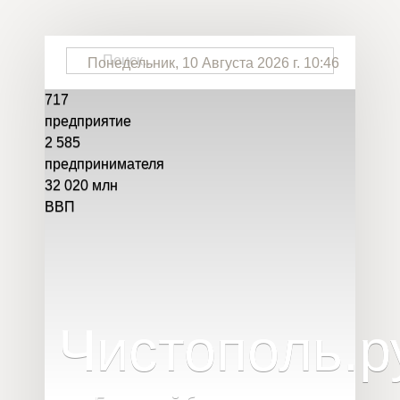
Понедельник, 10 Августа 2026 г. 10:46
717
предприятие
2 585
предпринимателя
32 020
млн
ВВП
Чистополь
.
р