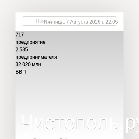
Пятница, 7 Августа 2026 г. 22:05
717
предприятие
2 585
предпринимателя
32 020
млн
ВВП
Чистополь
.
р