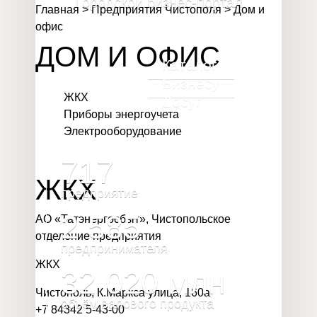
Городской бизнес-портал
Главная
>
Предприятия Чистополя
>
Дом и
офис
ДОМ И ОФИС
Каталог
Бизнесу
ЖКХ
Досуг
Приборы энергоучета
Электрооборудование
717
ЖКХ
предприятие
2 585
АО «Татэнергосбыт», Чистопольское
отделение предприятия
предпринимателя
ЖКХ
32 020
млн
Чистополь, К.Маркса улица, 160а
объём валового продукта
+7 84342 5-43-00