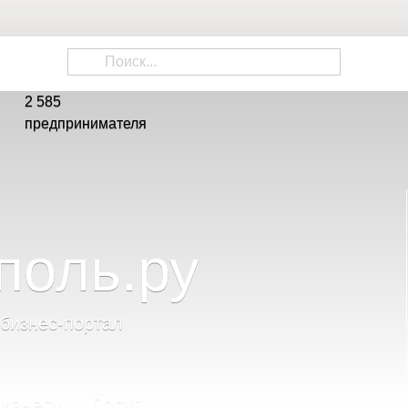
2 585
предпринимателя
поль
.
ру
 бизнес-портал
изнесу
Досуг