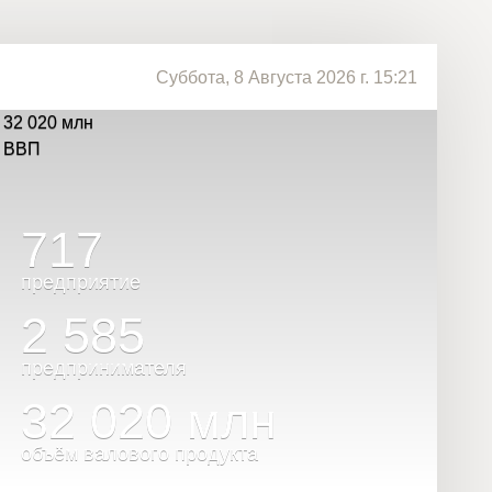
Суббота, 8 Августа 2026 г. 15:21
32 020
млн
ВВП
717
предприятие
2 585
предпринимателя
32 020
млн
объём валового продукта