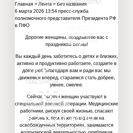
Городской бизнес-портал
Главная
>
Лента
>
Без названия
6 марта 2026 13:54 пресс-служба
полномочного представителя Президента РФ
в ПФО
Каталог
Бизнесу
Дорогие женщины, поздравляю вас с
Досуг
праздником весны!
Вы каждый день заботитесь о детях и близких,
активно и продуктивно работаете, создаете в
717
доме уют. Благодаря вам и ради вас мы
движемся вперед, стараемся стать добрее,
предприятие
умнее, смелее.
2 585
Сейчас тысячи женщин участвуют в
специальной военной операции. Медицинские
предпринимателя
работники, рискуя своей жизнью, спасают
32 020
млн
раненых, помогают гражданам на
освобожденных территориях, занимаются
объём валового продукта
волонтерской деятельностью, приближая