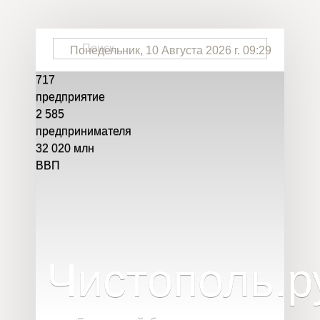
Понедельник, 10 Августа 2026 г. 09:29
717
предприятие
2 585
предпринимателя
32 020
млн
ВВП
Чистополь
.
р