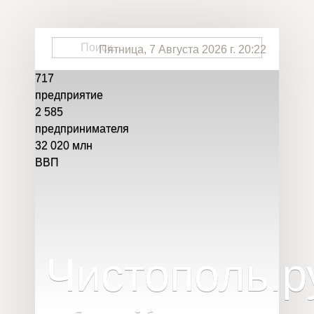
Пятница, 7 Августа 2026 г. 20:22
717
предприятие
2 585
предпринимателя
32 020
млн
ВВП
Чистополь
.
р