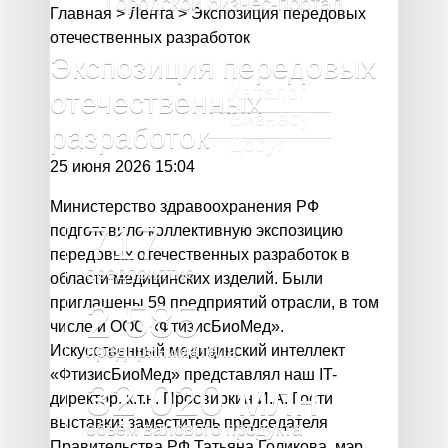
Городской бизнес-портал
Главная
>
Лента
>
Экспозиция передовых
отечественных разработок
Экспозиция передовых
Каталог
отечественных
Бизнесу
разработок
Досуг
25 июня 2026 15:04
Министерство здравоохранения РФ
717
подготовило коллективную экспозицию
передовых отечественных разработок в
предприятие
области медицинских изделий. Были
приглашены 59 предприятий отрасли, в том
2 585
числе и ООО «ФтизисБиоМед».
предпринимателя
Искусственный медицинский интеллект
«ФтизисБиоМед» представлял наш IT-
32 020
млн
директор, к.т.н. Просвиркин И.А. Гости
выставки: заместитель председателя
объём валового продукта
Правительства РФ Татьяна Голикова, мэр