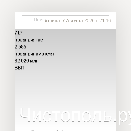
Пятница, 7 Августа 2026 г. 21:16
717
предприятие
2 585
предпринимателя
32 020
млн
ВВП
Чистополь
.
р