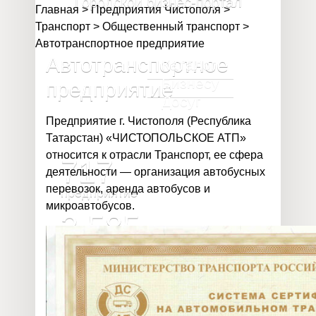
Городской бизнес-портал
Главная
>
Предприятия Чистополя
>
Транспорт
>
Общественный транспорт
>
Автотранспортное предприятие
Автотранспортное
Каталог
Бизнесу
предприятие
Досуг
Предприятие г. Чистополя (Республика
Татарстан) «ЧИСТОПОЛЬСКОЕ АТП»
относится к отрасли Транспорт, ее сфера
717
деятельности — организация автобусных
перевозок, аренда автобусов и
предприятие
микроавтобусов.
2 585
предпринимателя
32 020
млн
объём валового продукта