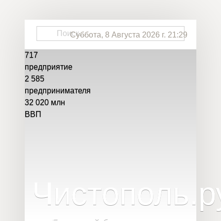
Суббота, 8 Августа 2026 г. 21:29
717
предприятие
2 585
предпринимателя
32 020
млн
ВВП
Чистополь
.
р