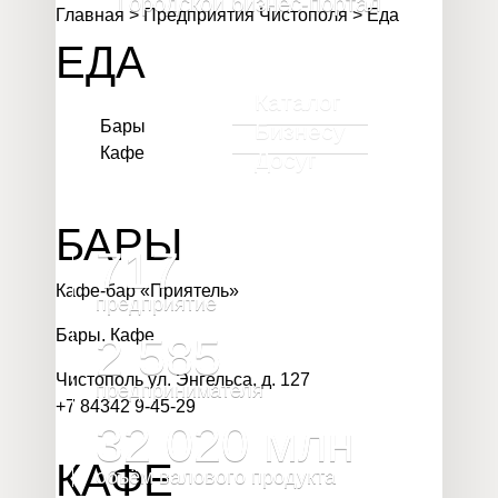
Городской бизнес-портал
Главная
>
Предприятия Чистополя
>
Еда
ЕДА
Каталог
Бары
Бизнесу
Кафе
Досуг
БАРЫ
717
Кафе-бар «Приятель»
предприятие
Бары
,
Кафе
2 585
Чистополь ул. Энгельса, д. 127
предпринимателя
+7 84342 9-45-29
32 020
млн
КАФЕ
объём валового продукта