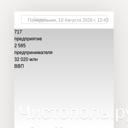
Понедельник, 10 Августа 2026 г. 12:43
717
предприятие
2 585
предпринимателя
32 020
млн
ВВП
Чистополь
.
р