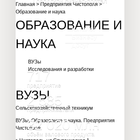
Городской бизнес-портал
Главная
>
Предприятия Чистополя
>
Образование и наука
ОБРАЗОВАНИЕ И
Каталог
Бизнесу
НАУКА
Досуг
ВУЗы
Исследования и разработки
717
предприятие
ВУЗЫ
2 585
Сельскохозяйственный техникум
предпринимателя
32 020
млн
ВУЗы
,
Образование и наука
,
Предприятия
Чистополя
объём валового продукта