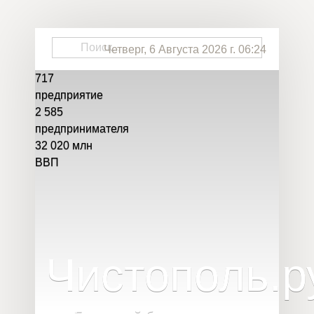
Четверг, 6 Августа 2026 г. 06:24
717
предприятие
2 585
предпринимателя
32 020
млн
ВВП
Чистополь
.
р