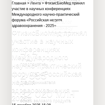
Городской бизнес-портал
Главная
>
Лента
>
ФтизисБиоМед принял
участие в научных конференциях
Международного научно-практический
форума «Российская неделя
Каталог
здравоохранения - 2025»
Бизнесу
ФтизисБиоМед принял
Досуг
участие в научных
конференциях
717
Международного
научно-практический
предприятие
2 585
форума «Российская
неделя
предпринимателя
здравоохранения —
32 020
млн
2025»
объём валового продукта