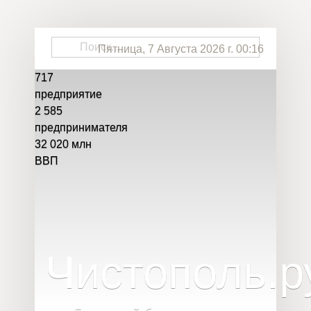
Пятница, 7 Августа 2026 г. 00:16
717
предприятие
2 585
предпринимателя
32 020
млн
ВВП
Чистополь
.
р