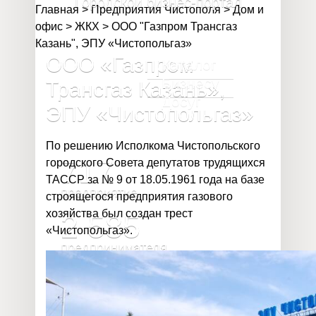
Городской бизнес-портал
Главная
>
Предприятия Чистополя
>
Дом и
офис
>
ЖКХ
>
ООО "Газпром Трансгаз
Казань", ЭПУ «Чистопольгаз»
ООО «Газпром
Каталог
Бизнесу
Трансгаз Казань»,
Досуг
ЭПУ «Чистопольгаз»
По решению Исполкома Чистопольского
717
городского Совета депутатов трудящихся
ТАССР за № 9 от 18.05.1961 года на базе
предприятие
строящегося предприятия газового
хозяйства был создан трест
2 585
«Чистопольгаз».
предпринимателя
32 020
млн
объём валового продукта