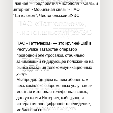
Городской бизнес-портал
Главная
>
Предприятия Чистополя
>
Связь и
интернет
>
Мобильная связь
>
ПАО
"Таттелеком", Чистопольский ЗУЭС
ПАО «Таттелеком»,
Каталог
Бизнесу
Чистопольский ЗУЭС
Досуг
ПАО «Таттелеком» — это крупнейший в
Республике Татарстан оператор
проводной электросвязи, стабильно
717
занимающий лидирующее положение на
рынке оказания телекоммуникационных
предприятие
услуг.
2 585
Мы предоставляем нашим абонентам
весь комплекс современных услуг связи:
предпринимателя
местная и зоновая телефонная связь,
32 020
млн
доступ к сети Интернет, кабельное и
интерактивное цифровое телевидение,
объём валового продукта
мобильная связь.