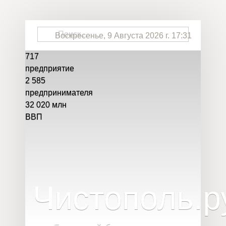
Воскресенье, 9 Августа 2026 г. 17:31
717
предприятие
2 585
предпринимателя
32 020
млн
ВВП
Чистополь
.
р