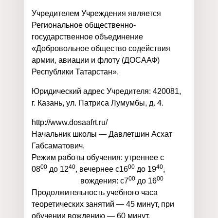
Учредителем Учреждения является
Региональное общественно-
государственное объединение
«Добровольное общество содействия
армии, авиации и флоту (ДОСААФ)
Республики Татарстан».
Юридический адрес Учредителя: 420081,
г. Казань, ул. Патриса Лумумбы, д. 4.
http://www.dosaafrt.ru/
Начальник школы — Давлетшин Асхат
Габсаматович.
Режим работы обучения: утреннее с
00
40
00
40
08
до 12
, вечернее с16
до 19
,
00
00
вождения: с7
до 16
Продолжительность учебного часа
теоретических занятий — 45 минут, при
обучении вождению — 60 минут.