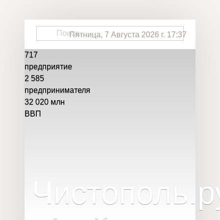
Пятница, 7 Августа 2026 г. 17:37
717
предприятие
2 585
предпринимателя
32 020
млн
ВВП
Чистополь
.
р