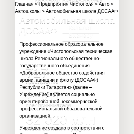
Городской бизнес-портал
Главная
>
Предприятия Чистополя
>
Авто
>
Автошколы
>
Автомобильная школа ДОСААФ
Автомобильная школа
Каталог
ДОСААФ
Бизнесу
Досуг
Профессиональное образовательное
учреждение «Чистопольская техническая
школа Регионального общественно-
государственного объединения
717
«Добровольное общество содействия
армии, авиации и флоту (ДОСААФ)
предприятие
Республики Татарстан» (далее –
2 585
Учреждение) является социально
ориентированной некоммерческой
предпринимателя
профессиональной образовательной
32 020
млн
организацией.
Учреждение создано в соответствии с
объём валового продукта