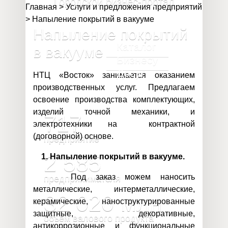
Городской бизнес-портал
Главная
>
Услуги и предложения предприятий
>
Напыление покрытий в вакууме
Напыление покрытий
Каталог
в вакууме
Бизнесу
Досуг
НТЦ «Восток» занимается оказанием
производственных услуг. Предлагаем
освоение производства комплектующих,
изделий точной механики, и
717
электротехники на контрактной
(договорной) основе.
предприятие
2 585
1.
Напыление покрытий в вакууме.
Под заказ можем наносить
предпринимателя
металлические, интерметаллические,
32 020
млн
керамические, наноструктурированные
защитные, декоративные,
объём валового продукта
антикоррозионные и функциональные