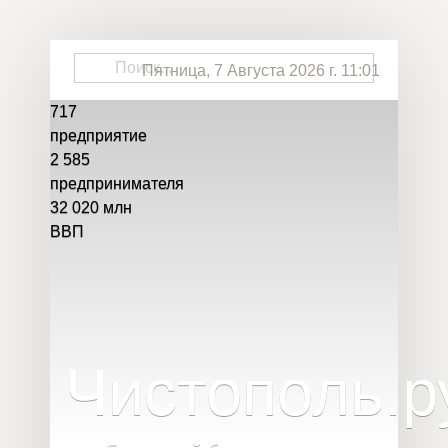
Пятница, 7 Августа 2026 г. 11:01
717
предприятие
2 585
предпринимателя
32 020
млн
ВВП
Чистополь
.
р