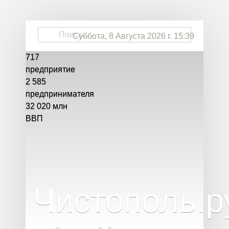
Суббота, 8 Августа 2026 г. 15:39
717
предприятие
2 585
предпринимателя
32 020
млн
ВВП
Чистополь
.
р