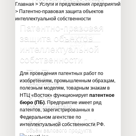
Городской бизнес-портал
Главная
>
Услуги и предложения предприятий
>
Патентно-правовая защита объектов
интеллектуальной собственности
Патентно-правовая
Каталог
Бизнесу
защита объектов
Досуг
интеллектуальной
собственности
717
Для проведения патентных работ по
изобретениям, промышленным образцам,
предприятие
полезным моделям, товарным знакам в
2 585
НТЦ «Восток» функционирует
патентное
бюро (ПБ)
. Предприятие имеет ряд
предпринимателя
патентов, зарегистрированных в
32 020
млн
Федеральном агентстве по
интеллектуальной собственности РФ.
объём валового продукта