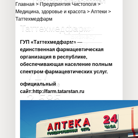
Городской бизнес-портал
Главная
>
Предприятия Чистополя
>
Медицина, здоровье и красота
>
Аптеки
>
Таттехмедфарм
Таттехмедфарм
Каталог
Бизнесу
ГУП «Таттехмедфарм» —
Досуг
единственная фармацевтическая
организация в республике,
обеспечивающая население полным
717
спектром фармацевтических услуг.
предприятие
официальный
сайт:
http://farm.tatarstan.ru
2 585
предпринимателя
32 020
млн
объём валового продукта