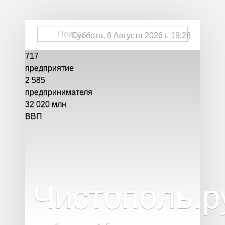
Суббота, 8 Августа 2026 г. 19:28
717
предприятие
2 585
предпринимателя
32 020
млн
ВВП
Чистополь
.
р