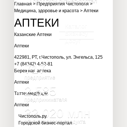
Городской бизнес-портал
Главная
>
Предприятия Чистополя
>
Медицина, здоровье и красота
>
Аптеки
АПТЕКИ
Каталог
Бизнесу
Казанские Аптеки
Досуг
Аптеки
422981, РТ, г.Чистополь, ул. Энгельса, 125
+7 (84342) 4-52-81
717
Бережная аптека
предприятие
Аптеки
2 585
Таттехмедфарм
предпринимателя
Аптеки
32 020
млн
Чистополь
.
ру
объём валового продукта
Городской бизнес-портал