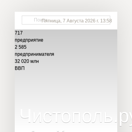
Пятница, 7 Августа 2026 г. 13:58
717
предприятие
2 585
предпринимателя
32 020
млн
ВВП
Чистополь
.
р